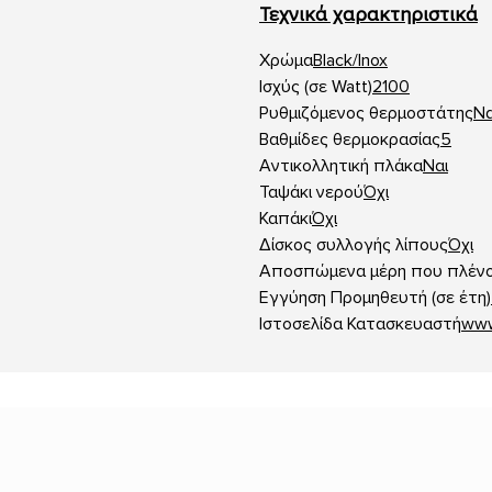
Τεχνικά χαρακτηριστικά
Χρώμα
Black/Inox
Ισχύς (σε Watt)
2100
Ρυθμιζόμενος θερμοστάτης
Να
Βαθμίδες θερμοκρασίας
5
Αντικολλητική πλάκα
Ναι
Ταψάκι νερού
Όχι
Καπάκι
Όχι
Δίσκος συλλογής λίπους
Όχι
Αποσπώμενα μέρη που πλένο
Εγγύηση Προμηθευτή (σε έτη)
Ιστοσελίδα Κατασκευαστή
www