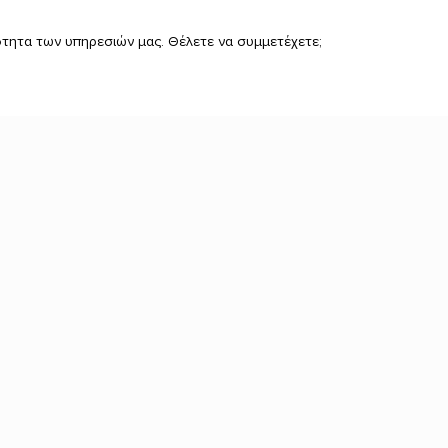
τητα των υπηρεσιών μας. Θέλετε να συμμετέχετε;
α
Πληροφορίες
We S
κη 4, Καρδίτσα
Ο λογαριασμός μου
Όροι Χρήσης
390