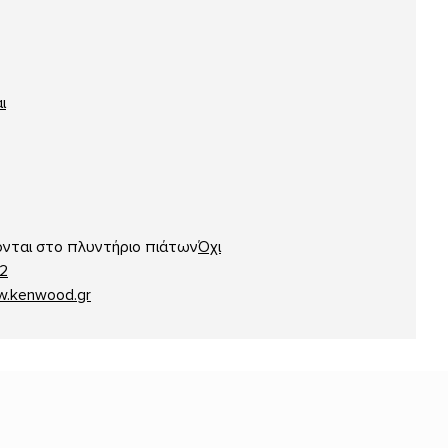
ι
νται στο πλυντήριο πιάτων
Όχι
2
.kenwood.gr