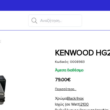
ς
KENWOOD HG210
Κωδικός: 0008983
Άμεσα διαθέσιμο
79.00€
Περισσότερα...
Χρώμα
Black/Inox
Ισχύς (σε Watt)
2100