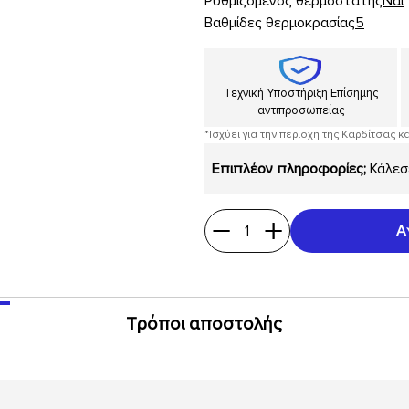
Ρυθμιζόμενος θερμοστάτης
Ναι
Βαθμίδες θερμοκρασίας
5
Τεχνική Υποστήριξη Επίσημης
αντιπροσωπείας
*Ισχύει για την περιοχη της Καρδίτσας κ
Επιπλέον πληροφορίες;
Κάλεσ
1
Α
Τρόποι αποστολής