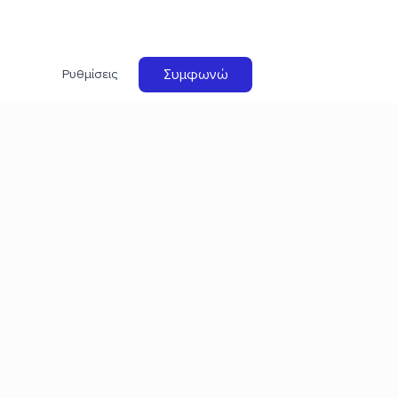
Συμφωνώ
Ρυθμίσεις
ocial
@mybuygr
/mybuygreece