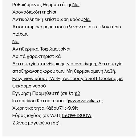
Ρυθμιζόμενος θερμοστάτης
Ναι
Χρονοδιακόπτης
Ναι
Αντικολλητική επίστρωση κάδου
Ναι
Αποσπώμενα μέρη που πλένονται στο πλυντήριο
πιάτων
Ναι
Αντιθερμικά Τοιχώματα
Ναι
Λοιπά χαρακτηριστικά
Λειτουργία υπενθύμισης για ανακίνηση, Λειτουργία
αποξήρανσης φρούτων, Μη θερμαινόμενη λαβή,
Easy view κάδος, Wi-Fi, Λειτουργία Soft Cooking με
ψεκασμό νερού
Εγγύηση Προμηθευτή (σε έτη)
2
Ιστοσελίδα Κατασκευαστή
www.vassilias.gr
Χωρητικότητα Κάδου
7,1lt-9,9lt
Εύρος ισχύος (σε Watt)
1501W-1800W
Ζώνες μαγειρέματος
1