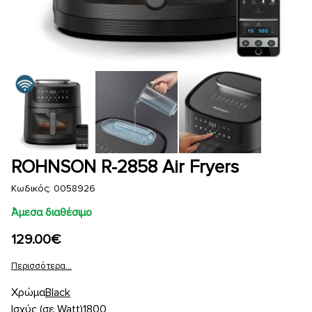
Κλιματισμός-Θέρμανση
Πληροφορική
Τηλεφωνία & Smart Home
Φωτογραφία - Video
ROHNSON R-2858 Air Fryers
Gaming - Hobbies
Κωδικός: 0058926
Άμεσα διαθέσιμο
129.00€
Επικοινωνία:
Mybuy.gr
Περισσότερα...
Καραϊσκάκη 4
Χρώμα
Black
Ισχύς (σε Watt)
1800