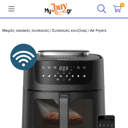
0
0
Μικρές οικιακές συσκευές
Συσκευές κουζίνας
Air Fryers
Λογαριασμός
Εικόνα-Ήχος
Μικρές οικιακές συσκευές
Μεγάλες οικιακές συσκευές
Προσωπική Φροντίδα