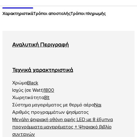
Χαρακτηριστικά
Τρόποι αποστολής
Τρόποι πληρωμής
Αναλυτική Περιγραφή
Τεχνικά χαρακτηριστικά
Χρώμα
Black
Ισχύς (σε Watt)
1800
Χωρητικότητα
8lt
Σύστημα μαγειρέματος με θερμό αέρα
Ναι
Αριθμός προγραμμάτων ψησίματος
Μεγάλη ψηφιακή οθόνη αφής LED με 8 έξυπνα
προγράμματα μαγειρέματος + Ψηφιακό βιβλίο
συνταγών