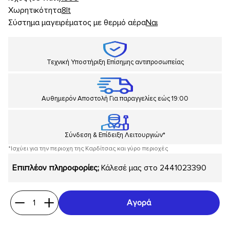
2441023390
Τηλέφωνο:
Χωρητικότητα
8lt
Σύστημα μαγειρέματος με θερμό αέρα
Ναι
info@mybuy.gr
Email:
Τεχνική Υποστήριξη Επίσημης αντιπροσωπείας
Αυθημερόν Αποστολή Για παραγγελίες εώς 19:00
Σύνδεση & Επίδειξη Λειτουργιών*
*Ισχύει για την περιοχη της Καρδίτσας και γύρο περιοχές
Επιπλέον πληροφορίες;
Κάλεσέ μας στο
2441023390
1
Αγορά