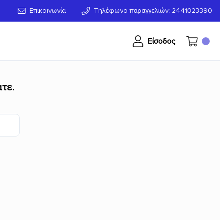
Επικοινωνία
Τηλέφωνο παραγγελιών: 2441023390
Είσοδος
τε.